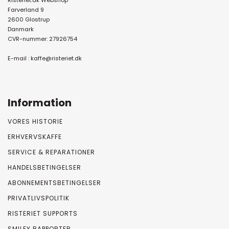
Risteriet.dk Webshop
Farverland 9
2600 Glostrup
Danmark
CVR-nummer: 27926754
E-mail :
kaffe@risteriet.dk
Information
VORES HISTORIE
ERHVERVSKAFFE
SERVICE & REPARATIONER
HANDELSBETINGELSER
ABONNEMENTSBETINGELSER
PRIVATLIVSPOLITIK
RISTERIET SUPPORTS
SMILEY RAPPORTER