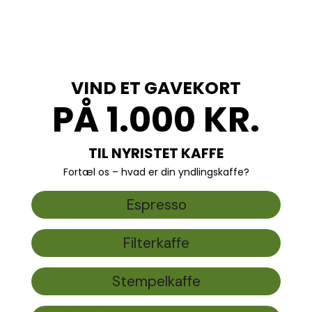
VIND ET GAVEKORT
PÅ 1.000 KR.
TIL NYRISTET KAFFE
Fortæl os – hvad er din yndlingskaffe?
Espresso
Kontakt
Filterkaffe
Risteriet.dk Webshop
Farverland 9
Stempelkaffe
2600 Glostrup
Danmark
CVR-nummer: 27926754