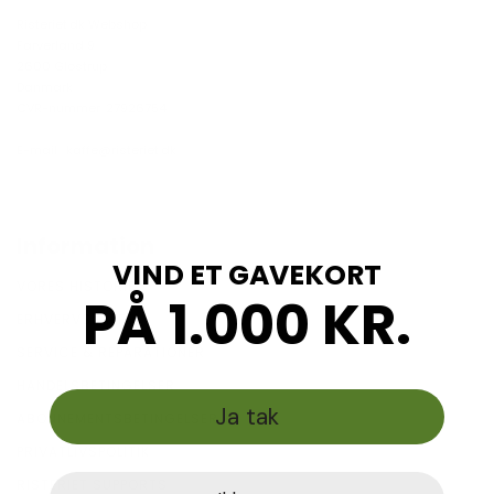
Risteriet.dk Webshop
Farverland 9
2600 Glostrup
Danmark
CVR-nummer: 27926754
E-mail :
kaffe@risteriet.dk
Information
VIND ET GAVEKORT
VORES HISTORIE
PÅ 1.000 KR.
ERHVERVSKAFFE
SERVICE & REPARATIONER
HANDELSBETINGELSER
Ja tak
ABONNEMENTSBETINGELSER
PRIVATLIVSPOLITIK
RISTERIET SUPPORTS