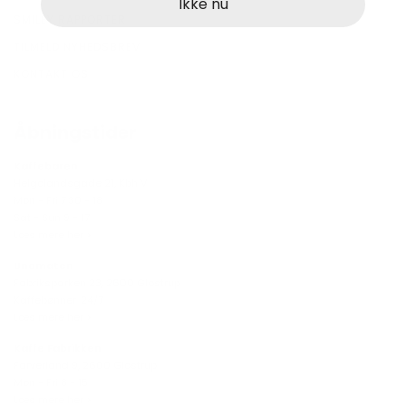
Ikke nu
SMILEY RAPPORTER
TILMELD NYHEDSBREV
KONTAKT OS
Åbningstider
Kaffebaren
Helgolandsgade 21, Kbh V.
Mon - Fri 7.30 - 18
Sat - Sun 9 - 17
Læs mere her >
Unomaten
Fabriksparken 23, 2600 Glostrup
Kaffebønner: 24/7
Læs mere her >
Kaffe Fabrikken
Farverland 9, 2600 Glostrup
Mon - Fri 8 - 15
Læs mere her >