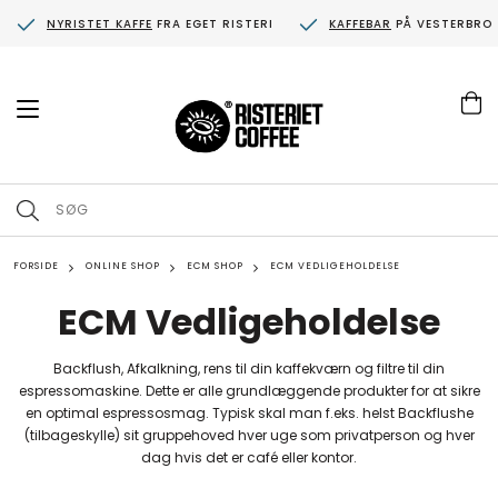
NYRISTET KAFFE
FRA EGET RISTERI
KAFFEBAR
PÅ VESTERBRO
T
o
g
g
l
e
n
a
FORSIDE
v
ONLINE SHOP
ECM SHOP
ECM VEDLIGEHOLDELSE
i
ECM Vedligeholdelse
g
a
t
i
Backflush, Afkalkning, rens til din kaffekværn og filtre til din
o
espressomaskine. Dette er alle grundlæggende produkter for at sikre
n
en optimal espressosmag. Typisk skal man f.eks. helst Backflushe
(tilbageskylle) sit gruppehoved hver uge som privatperson og hver
dag hvis det er café eller kontor.