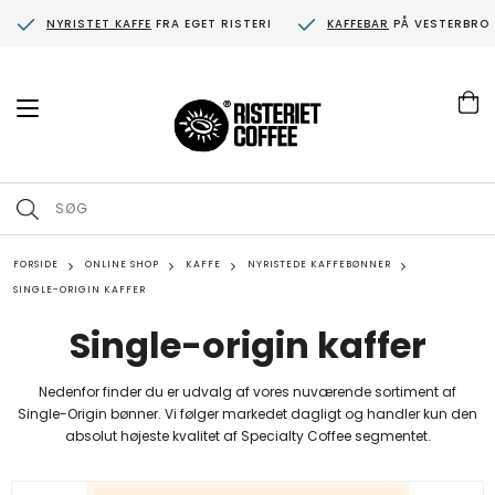
NYRISTET KAFFE
FRA EGET RISTERI
KAFFEBAR
PÅ VESTERBRO
T
o
g
g
l
e
n
a
FORSIDE
v
ONLINE SHOP
KAFFE
NYRISTEDE KAFFEBØNNER
i
SINGLE-ORIGIN KAFFER
g
a
Single-origin kaffer
t
i
o
Nedenfor finder du er udvalg af vores nuværende sortiment af
n
Single-Origin bønner. Vi følger markedet dagligt og handler kun den
absolut højeste kvalitet af Specialty Coffee segmentet.