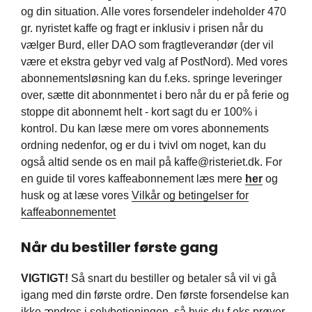
og din situation. Alle vores forsendeler indeholder 470
gr. nyristet kaffe og fragt er inklusiv i prisen når du
vælger Burd, eller DAO som fragtleverandør (der vil
være et ekstra gebyr ved valg af PostNord). Med vores
abonnementsløsning kan du f.eks. springe leveringer
over, sætte dit abonnmentet i bero når du er på ferie og
stoppe dit abonnemt helt - kort sagt du er 100% i
kontrol. Du kan læse mere om vores abonnements
ordning nedenfor, og er du i tvivl om noget, kan du
også altid sende os en mail på kaffe@risteriet.dk. For
en guide til vores kaffeabonnement læs mere
her
og
husk og at læse vores
Vilkår og betingelser for
kaffeabonnementet
Når du bestiller første gang
VIGTIGT!
Så snart du bestiller og betaler så vil vi gå
igang med din første ordre. Den første forsendelse kan
ikke ændres i selvbetjeningen, så hvis du f.eks prøver