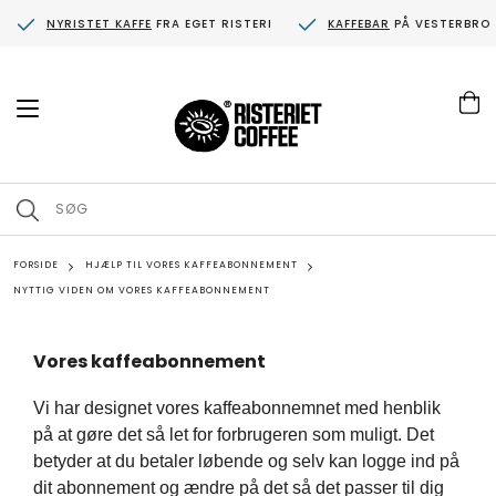
NYRISTET KAFFE
FRA EGET RISTERI
KAFFEBAR
PÅ VESTERBRO
T
o
g
g
l
e
n
a
FORSIDE
v
HJÆLP TIL VORES KAFFEABONNEMENT
i
NYTTIG VIDEN OM VORES KAFFEABONNEMENT
g
a
t
Vores kaffeabonnement
i
o
n
Vi har designet vores kaffeabonnemnet med henblik
på at gøre det så let for forbrugeren som muligt. Det
betyder at du betaler løbende og selv kan logge ind på
dit abonnement og ændre på det så det passer til dig