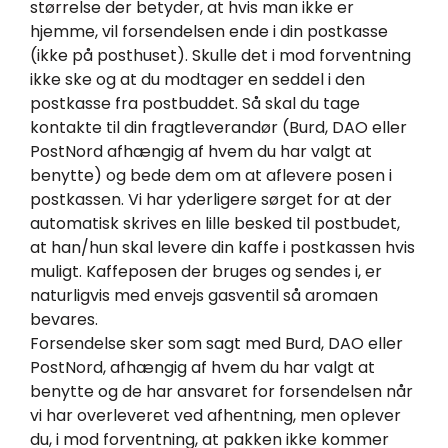
størrelse der betyder, at hvis man ikke er
hjemme, vil forsendelsen ende i din postkasse
(ikke på posthuset). Skulle det i mod forventning
ikke ske og at du modtager en seddel i den
postkasse fra postbuddet. Så skal du tage
kontakte til din fragtleverandør (Burd, DAO eller
PostNord afhængig af hvem du har valgt at
benytte) og bede dem om at aflevere posen i
postkassen. Vi har yderligere sørget for at der
automatisk skrives en lille besked til postbudet,
at han/hun skal levere din kaffe i postkassen hvis
muligt. Kaffeposen der bruges og sendes i, er
naturligvis med envejs gasventil så aromaen
bevares.
Forsendelse sker som sagt med Burd, DAO eller
PostNord, afhængig af hvem du har valgt at
benytte og de har ansvaret for forsendelsen når
vi har overleveret ved afhentning, men oplever
du, i mod forventning, at pakken ikke kommer