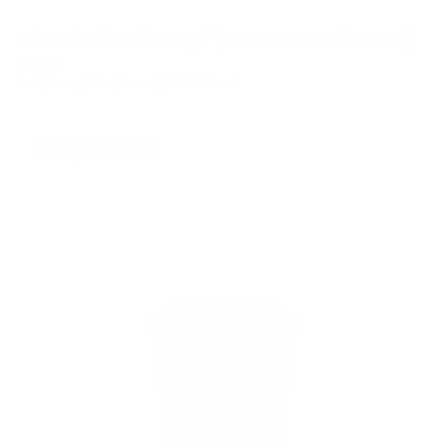
Risteriet "Kaffe kop" (Toscana Kaffekrus)
Various
h: 6,0 cm // Ø: 8,8 cm // CC: 160 ml
105,00 DKK
Læs mere