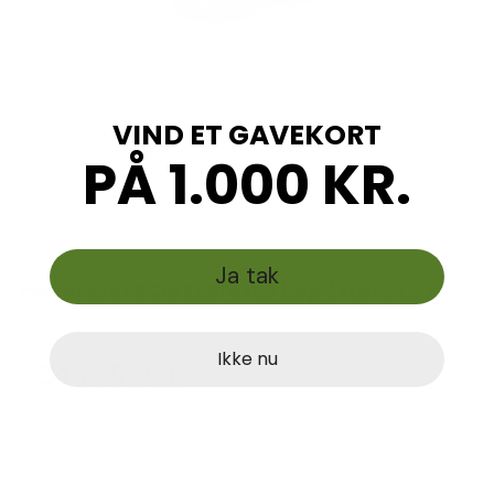
VIND ET GAVEKORT
PÅ 1.000 KR.
Ja tak
Håndlavet ECM Espresso Kop (sæt af 2)
Various
Ikke nu
345,00 DKK
Læs mere