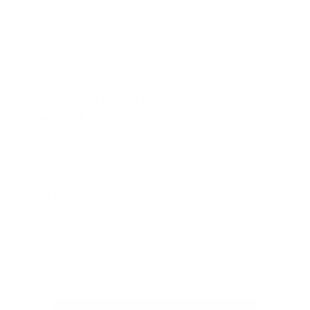
Risteriet "lille kop" (kaffe kop med
underkop)
Various
h: 6,0 cm // Ø: 8,8 cm // CC: 160 ml
85,00 DKK
Læs mere