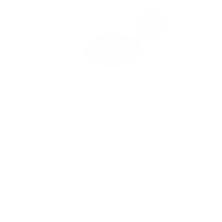
Håndlavet ECM Cappuccino Kop
Various