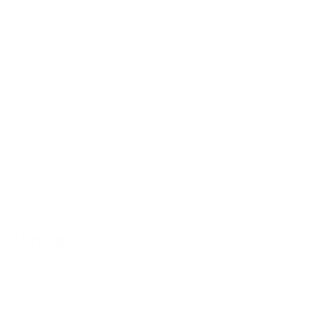
VORES HISTORIE
ERHVERVSKAFFE
SERVICE & REPARATIONER
HANDELSBETINGELSER
ABONNEMENTSBETINGELSER
PRIVATLIVSPOLITIK
RISTERIET SUPPORTS
SMILEY RAPPORTER
TILMELD NYHEDSBREV
KONTAKT OS
Åbningstider
Kaffebaren
Helgolandsgade 21, Kbh V.
Mon - Fri 7.30 - 18
Sat - Sun 9 - 17