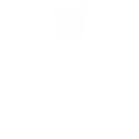
Risteriet Termokop (350ml) med låg
Dobbeltvægget termokrus med en kapacitet på
350 ml og skruelåg. Koppen er genanvendelig.
Tryk med Risteriet Coffee KBH tekst.
60,00 DKK