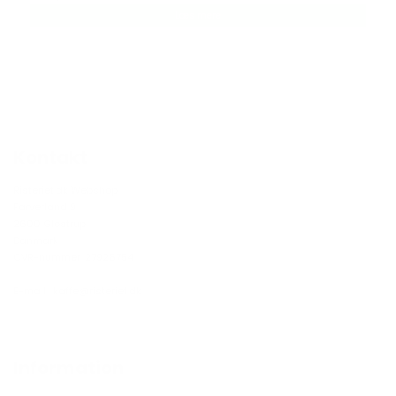
Læs mere
Kontakt
Risteriet.dk Webshop
Farverland 9
2600 Glostrup
Danmark
CVR-nummer: 27926754
E-mail :
kaffe@risteriet.dk
Information