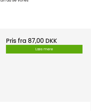
 kan du se vores
Pris fra
87,00 DKK
Læs mere