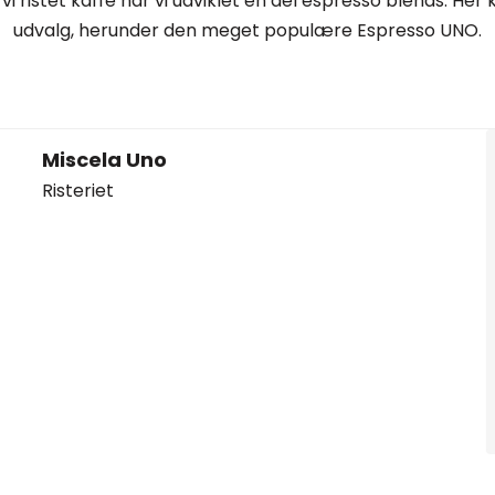
 vi ristet kaffe har vi udviklet en del espresso blends. Her
udvalg, herunder den meget populære Espresso UNO.
Miscela Uno
Risteriet