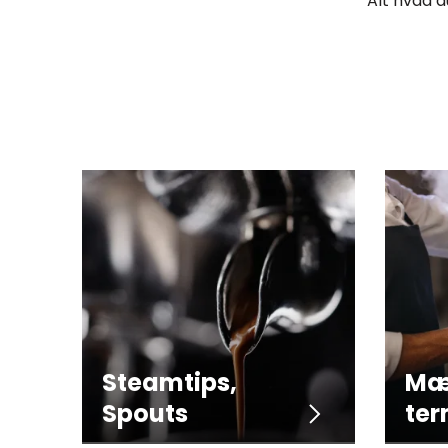
Alt hvad 
Steamtips,
Mæ
Spouts
te