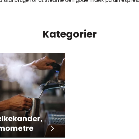
du skal bruge for at steame den gode mælk på din espre
Kategorier
lkekander,
rmometre