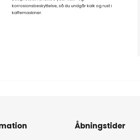
korrosionsbeskyttelse, så du undgår kalk og rust i
kaffemaskiner.
rmation
Åbningstider