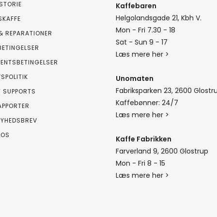
STORIE
Kaffebaren
Helgolandsgade 21, Kbh V.
SKAFFE
Mon - Fri 7.30 - 18
& REPARATIONER
Sat - Sun 9 - 17
BETINGELSER
Læs mere her >
ENTSBETINGELSER
VSPOLITIK
Unomaten
Fabriksparken 23, 2600 Glostr
T SUPPORTS
Kaffebønner: 24/7
APPORTER
Læs mere her >
NYHEDSBREV
 OS
Kaffe Fabrikken
Farverland 9, 2600 Glostrup
Mon - Fri 8 - 15
Læs mere her >