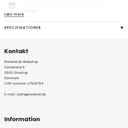
Sound absorbing knock bar to knock out ground
disposals
Læs mere
Comfortably movable drawer
SPECIFIKATIONER
New design
Kontakt
Risteriet.dk Webshop
Farverland 9
2600 Glostrup
Danmark
CVR-nummer: 27926754
E-mail :
kaffe@risteriet.dk
Information