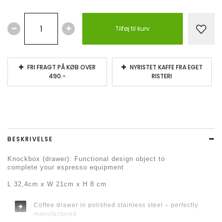
Tilføj til kurv
FRI FRAGT PÅ KØB OVER
NYRISTET KAFFE FRA EGET
490.-
RISTERI
BESKRIVELSE
Knockbox (drawer): Functional design object to
complete your espresso equipment
L 32,4cm x W 21cm x H 8 cm
Coffee drawer in polished stainless steel – perfectly
manufactured