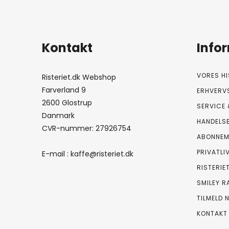
Kontakt
Info
VORES HI
Risteriet.dk Webshop
Farverland 9
ERHVERV
2600 Glostrup
SERVICE 
Danmark
HANDELS
CVR-nummer: 27926754
ABONNEM
PRIVATLI
E-mail :
kaffe@risteriet.dk
RISTERIE
SMILEY R
TILMELD 
KONTAKT