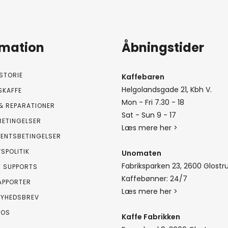
rmation
Åbningstider
STORIE
Kaffebaren
Helgolandsgade 21, Kbh V.
SKAFFE
Mon - Fri 7.30 - 18
& REPARATIONER
Sat - Sun 9 - 17
BETINGELSER
Læs mere her >
ENTSBETINGELSER
VSPOLITIK
Unomaten
Fabriksparken 23, 2600 Glostr
T SUPPORTS
Kaffebønner: 24/7
APPORTER
Læs mere her >
NYHEDSBREV
 OS
Kaffe Fabrikken