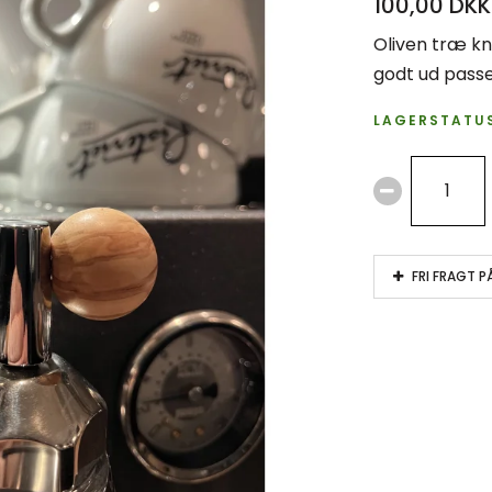
100,00 DKK
Oliven træ kno
godt ud passe
LAGERSTATUS
FRI FRAGT P