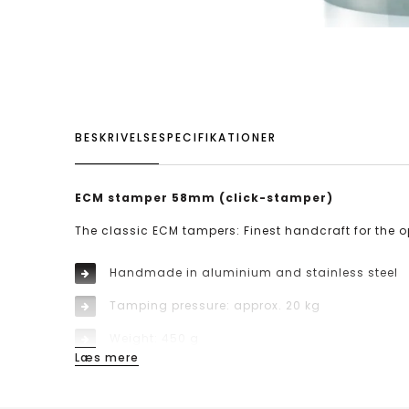
BESKRIVELSE
SPECIFIKATIONER
ECM stamper 58mm (click-stamper)
The classic ECM tampers: Finest handcraft for the
Handmade in aluminium and stainless steel
Tamping pressure: approx. 20 kg
Weight: 450 g
Læs mere
Diameter: 58 mm