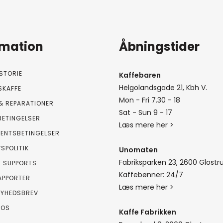
rmation
Åbningstider
STORIE
Kaffebaren
Helgolandsgade 21, Kbh V.
SKAFFE
Mon - Fri 7.30 - 18
& REPARATIONER
Sat - Sun 9 - 17
BETINGELSER
Læs mere her >
ENTSBETINGELSER
VSPOLITIK
Unomaten
Fabriksparken 23, 2600 Glostr
T SUPPORTS
Kaffebønner: 24/7
APPORTER
Læs mere her >
NYHEDSBREV
 OS
Kaffe Fabrikken