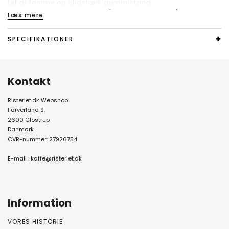
Let at tømme og slidstærk gummistang
Gummibund med fast greb (står godt på bord)
Læs mere
Tåler opvaskemaskine, bare husk at fjerne gummistang
SPECIFIKATIONER
Kontakt
Risteriet.dk Webshop
Farverland 9
2600 Glostrup
Danmark
CVR-nummer: 27926754
E-mail :
kaffe@risteriet.dk
Information
VORES HISTORIE