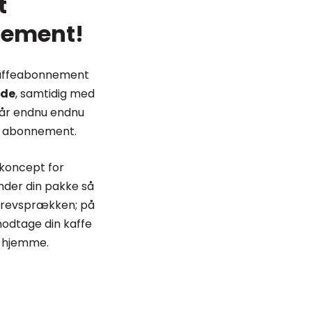
t
nement!
kaffeabonnement
nde
, samtidig med
får endnu endnu
t abonnement.
 koncept for
ender din pakke så
brevsprækken; på
odtage din kaffe
r hjemme.