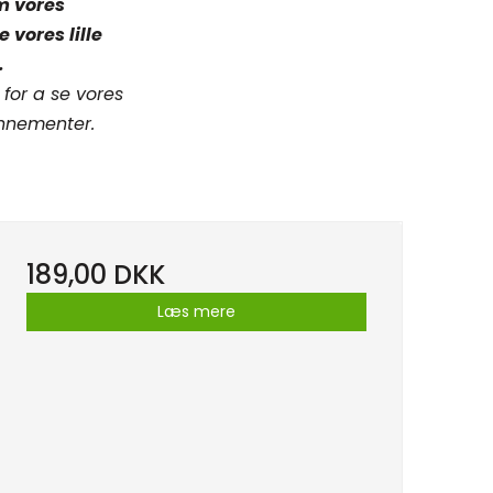
m vores
vores lille
.
 for a se vores
nnementer.
189,00 DKK
Læs mere