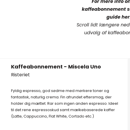
For mere info o
kaffeabonnement se 
guide
her
Scroll lidt længere ned
udvalg af kaffeabo
Kaffeabonnement - Miscela Uno
Risteriet
Fyldig espresso, god sødme med mørkere toner og
fantastisk, naturlig crema. Fin afrundet eftersmag, der
holder dig mættet. Rar som ingen anden espresso. Ideel
til det rene espressoskud samt mælkebaserede kaffer
(Latte, Cappuccino, Flat White, Cortado etc.)