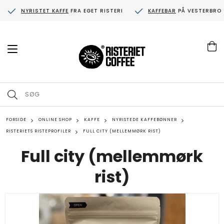
NYRISTET KAFFE
FRA EGET RISTERI
KAFFEBAR
PÅ VESTERBRO
T
o
g
g
l
e
n
a
FORSIDE
v
ONLINE SHOP
KAFFE
NYRISTEDE KAFFEBØNNER
i
RISTERIETS RISTEPROFILER
FULL CITY (MELLEMMØRK RIST)
g
a
Full city (mellemmørk
t
i
rist)
o
n